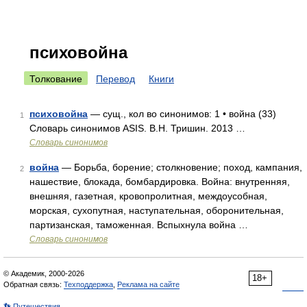
психовойна
Толкование
Перевод
Книги
психовойна
— сущ., кол во синонимов: 1 • война (33)
1
Словарь синонимов ASIS. В.Н. Тришин. 2013 …
Словарь синонимов
война
— Борьба, борение; столкновение; поход, кампания,
2
нашествие, блокада, бомбардировка. Война: внутренняя,
внешняя, газетная, кровопролитная, междоусобная,
морская, сухопутная, наступательная, оборонительная,
партизанская, таможенная. Вспыхнула война …
Словарь синонимов
© Академик, 2000-2026
18+
Обратная связь:
Техподдержка
,
Реклама на сайте
👣 Путешествия